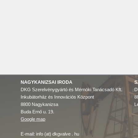
NAGYKANIZSAI IRODA
S
DKG Szerelvénygyártó és Mérnöki Tanácsadó Kft.
D
Inkubátorház és Innovációs Központ
8
8800 Nagykanizsa
L
Buda Ernő u. 19.
Google map
E-mail: info (at) dkgvalve . hu